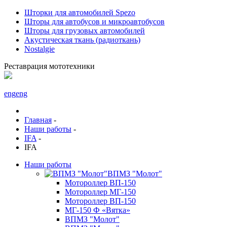
Шторки для автомобилей Spezo
Шторы для автобусов и микроавтобусов
Шторы для грузовых автомобилей
Акустическая ткань (радиоткань)
Nostalgie
Реставрация мототехники
eng
eng
Главная
-
Наши работы
-
IFA
-
IFA
Наши работы
ВПМЗ "Молот"
Мотороллер ВП-150
Мотороллер МГ-150
Мотороллер ВП-150
МГ-150 Ф «Вятка»
ВПМЗ "Молот"