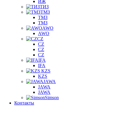
ИЖ
ТИЗ
ТМЗ
ТМЗ
ТМЗ
AWO
AWO
CZ
CZ
CZ
CZ
IFA
IFA
KZS
KZS
JAWA
JAWA
JAWA
Simson
Контакты